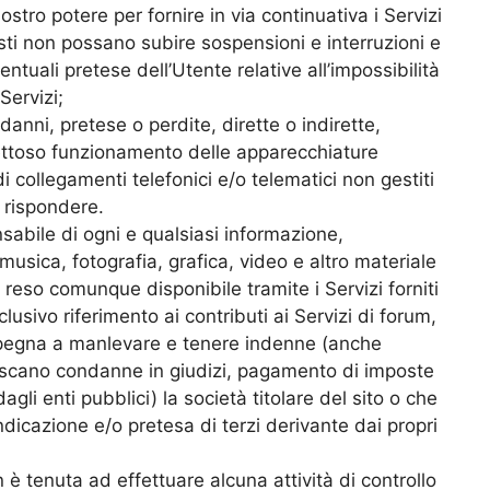
stro potere per fornire in via continuativa i Servizi
ti non possano subire sospensioni e interruzioni e
ntuali pretese dell’Utente relative all’impossibilità
Servizi;
danni, pretese o perdite, dirette o indirette,
ifettoso funzionamento delle apparecchiature
di collegamenti telefonici e/o telematici non gestiti
 rispondere.
nsabile di ogni e qualsiasi informazione,
usica, fotografia, grafica, video e altro materiale
reso comunque disponibile tramite i Servizi forniti
usivo riferimento ai contributi ai Servizi di forum,
impegna a manlevare e tenere indenne (anche
uriscano condanne in giudizi, pagamento di imposte
agli enti pubblici) la società titolare del sito o che
ndicazione e/o pretesa di terzi derivante dai propri
n è tenuta ad effettuare alcuna attività di controllo