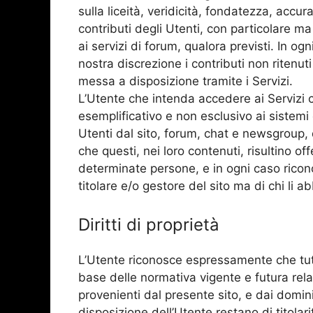
sulla liceità, veridicità, fondatezza, accu
contributi degli Utenti, con particolare ma
ai servizi di forum, qualora previsti. In ogni
nostra discrezione i contributi non ritenut
messa a disposizione tramite i Servizi.
L’Utente che intenda accedere ai Servizi 
esemplificativo e non esclusivo ai sistem
Utenti dal sito, forum, chat e newsgroup, 
che questi, nei loro contenuti, risultino of
determinate persone, e in ogni caso ricono
titolare e/o gestore del sito ma di chi li abb
Diritti di proprietà
L’Utente riconosce espressamente che tutti i 
base delle normativa vigente e futura relativ
provenienti dal presente sito, e dai domi
disposizione dell’Utente restano di titolari