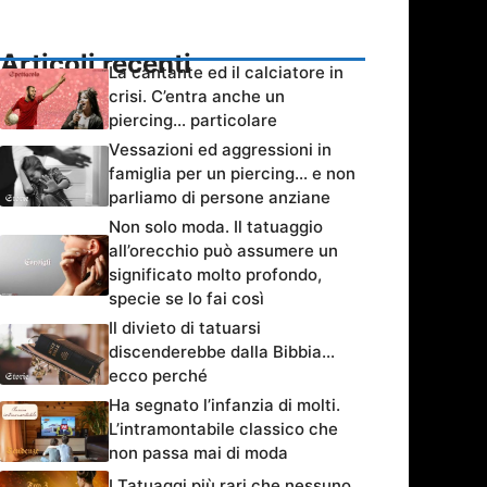
Articoli recenti
La cantante ed il calciatore in
crisi. C’entra anche un
piercing… particolare
Vessazioni ed aggressioni in
famiglia per un piercing… e non
parliamo di persone anziane
Non solo moda. Il tatuaggio
all’orecchio può assumere un
significato molto profondo,
specie se lo fai così
Il divieto di tatuarsi
discenderebbe dalla Bibbia…
ecco perché
Ha segnato l’infanzia di molti.
L’intramontabile classico che
non passa mai di moda
I Tatuaggi più rari che nessuno