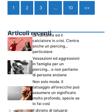
1
2
3
…
10
>>
Articoli recenti
La cantante ed il
calciatore in crisi. C’entra
anche un piercing…
particolare
Vessazioni ed aggressioni
in famiglia per un
piercing… e non parliamo
di persone anziane
Non solo moda. Il
tatuaggio all’orecchio può
assumere un significato
molto profondo, specie se
lo fai così
Il divieto di tatuarsi