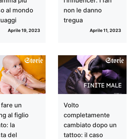
amma più
l’influencer. I fan
o al mondo
non le danno
tuaggi
tregua
Aprile 19, 2023
Aprile 11, 2023
 fare un
Volto
ng al figlio
completamente
to: la
cambiato dopo un
ta del
tattoo: il caso