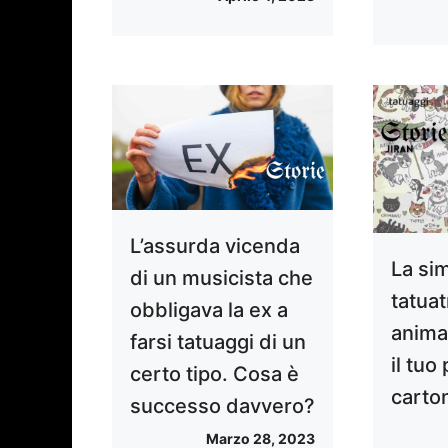
L’assurda vicenda
La si
di un musicista che
tatuat
obbligava la ex a
anima
farsi tatuaggi di un
il tuo
certo tipo. Cosa è
carto
successo davvero?
Marzo 28, 2023