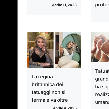
profe
Aprile 11, 2023
Tatuat
La regina
grand
britannica dei
ha sa
tatuaggi non si
realiz
ferma e va oltre
uman
Aprile 4, 2023