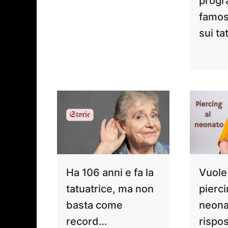
progr
famos
sui ta
Ha 106 anni e fa la
Vuole
tatuatrice, ma non
pierci
basta come
neona
record…
rispos