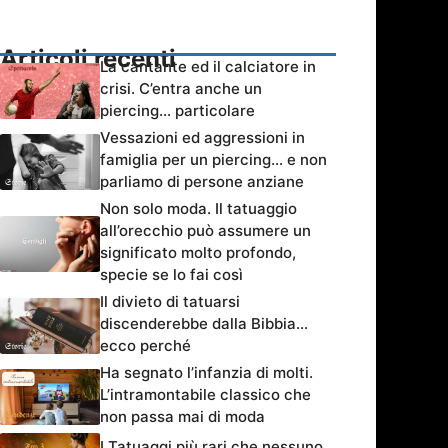
Articoli recenti
La cantante ed il calciatore in
crisi. C’entra anche un
piercing… particolare
Vessazioni ed aggressioni in
famiglia per un piercing… e non
parliamo di persone anziane
Non solo moda. Il tatuaggio
all’orecchio può assumere un
significato molto profondo,
specie se lo fai così
Il divieto di tatuarsi
discenderebbe dalla Bibbia…
ecco perché
Ha segnato l’infanzia di molti.
L’intramontabile classico che
non passa mai di moda
I Tatuaggi più rari che nessuno