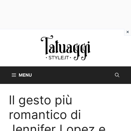
Vai
al
contenuto
MENU
Il gesto più
romantico di
Jennifer Lopez e