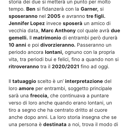
storia dei due si metterà un punto per molto
tempo.
Ben
si fidanzerà con la
Garner,
si
sposeranno
nel
2005
e avranno
tre figli.
Jennifer Lopez
invece
sposerà
un amico di
vecchia data,
Marc Anthony
col quale avrà
due
gemelli.
Il
matrimonio
di entrambi però durerà
10 anni
e poi
divorzieranno.
Passeranno un
periodo ancora
lontani,
ognuno con la propria
vita, tra periodi bui e felici, fino a quando non si
ritroveranno
tra il
2020/2021
fino ad oggi.
Il
tatuaggio
scelto è un’
interpretazione
del
loro
amore
per entrambi, soggetto principale
sarà una
freccia,
che continuava a puntare
verso di loro anche quando erano lontani, un
tiro a segno che ha centrato dritto al cuore
anche dopo anni. La loro storia insegna che se
una persona è
destinata
a noi, trova il modo di