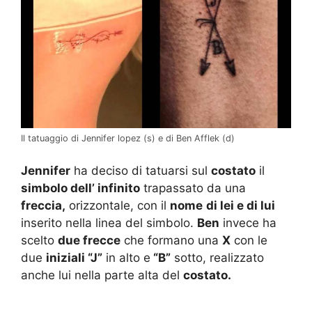
Il tatuaggio di Jennifer lopez (s) e di Ben Afflek (d)
Jennifer
ha deciso di tatuarsi sul
costato
il
simbolo dell’ infinito
trapassato da una
freccia,
orizzontale, con il
nome
di lei e di lui
inserito nella linea del simbolo.
Ben
invece ha
scelto
due frecce
che formano una
X
con le
due
iniziali “J”
in alto e
“B”
sotto, realizzato
anche lui nella parte alta del
costato.