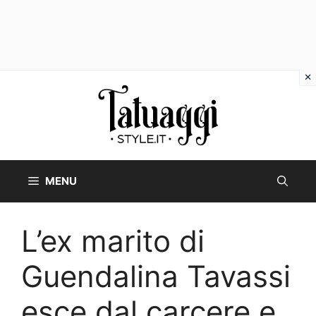
Vai
al
contenuto
MENU
L’ex marito di
Guendalina Tavassi
esce dal carcere e