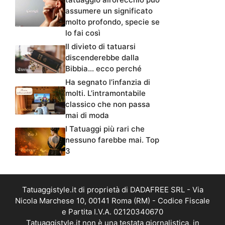
assumere un significato
molto profondo, specie se
lo fai così
Il divieto di tatuarsi
discenderebbe dalla
Bibbia… ecco perché
Ha segnato l’infanzia di
molti. L’intramontabile
classico che non passa
mai di moda
I Tatuaggi più rari che
nessuno farebbe mai. Top
3
Tatuaggistyle.it di proprietà di DADAFREE SRL - Via
Nicola Marchese 10, 00141 Roma (RM) - Codice Fiscale
e Partita I.V.A. 02120340670
Tatuaggistyle.it non è una testata giornalistica, in