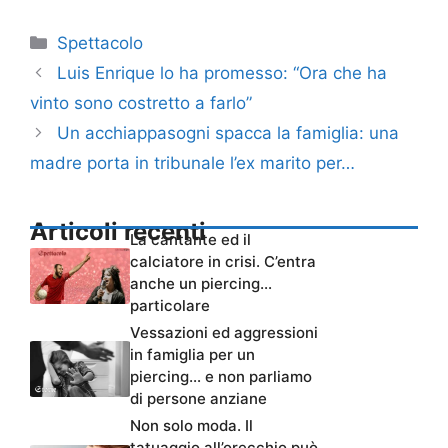
Categorie
Spettacolo
Luis Enrique lo ha promesso: “Ora che ha
vinto sono costretto a farlo”
Un acchiappasogni spacca la famiglia: una
madre porta in tribunale l’ex marito per…
Articoli recenti
La cantante ed il
calciatore in crisi. C’entra
anche un piercing…
particolare
Vessazioni ed aggressioni
in famiglia per un
piercing… e non parliamo
di persone anziane
Non solo moda. Il
tatuaggio all’orecchio può