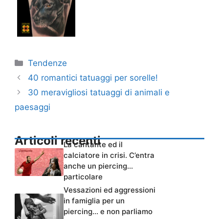
Categorie
Tendenze
40 romantici tatuaggi per sorelle!
30 meravigliosi tatuaggi di animali e
paesaggi
Articoli recenti
La cantante ed il
calciatore in crisi. C’entra
anche un piercing…
particolare
Vessazioni ed aggressioni
in famiglia per un
piercing… e non parliamo