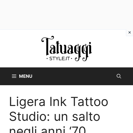
Vai
al
contenuto
MENU
Ligera Ink Tattoo
Studio: un salto
negli anni ‘70