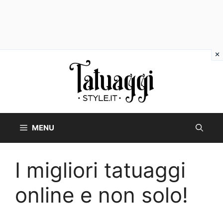
Vai
al
contenuto
MENU
I migliori tatuaggi
online e non solo!