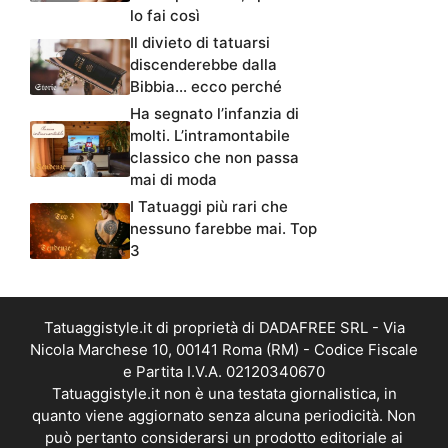
lo fai così
Il divieto di tatuarsi
discenderebbe dalla
Bibbia… ecco perché
Ha segnato l’infanzia di
molti. L’intramontabile
classico che non passa
mai di moda
I Tatuaggi più rari che
nessuno farebbe mai. Top
3
Tatuaggistyle.it di proprietà di DADAFREE SRL - Via
Nicola Marchese 10, 00141 Roma (RM) - Codice Fiscale
e Partita I.V.A. 02120340670
Tatuaggistyle.it non è una testata giornalistica, in
quanto viene aggiornato senza alcuna periodicità. Non
può pertanto considerarsi un prodotto editoriale ai