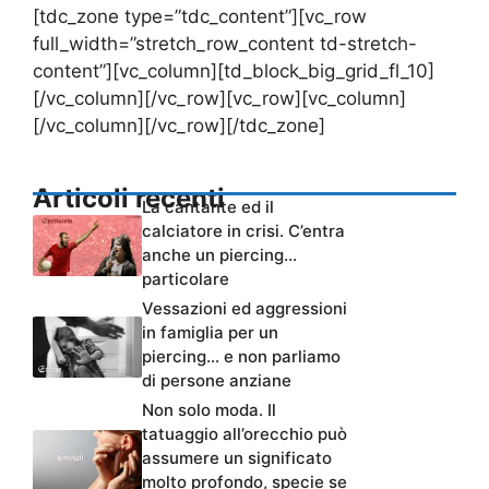
[tdc_zone type=”tdc_content”][vc_row
full_width=”stretch_row_content td-stretch-
content”][vc_column][td_block_big_grid_fl_10]
[/vc_column][/vc_row][vc_row][vc_column]
[/vc_column][/vc_row][/tdc_zone]
Articoli recenti
La cantante ed il
calciatore in crisi. C’entra
anche un piercing…
particolare
Vessazioni ed aggressioni
in famiglia per un
piercing… e non parliamo
di persone anziane
Non solo moda. Il
tatuaggio all’orecchio può
assumere un significato
molto profondo, specie se