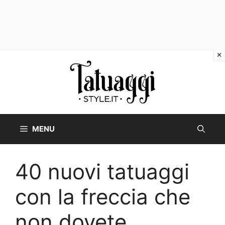
Vai
al
contenuto
MENU
40 nuovi tatuaggi
con la freccia che
non dovete