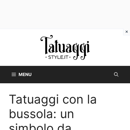
Vai
al
contenuto
MENU
Tatuaggi con la
bussola: un
simbolo da