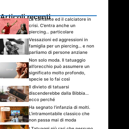
Articoli recenti
La cantante ed il calciatore in
crisi. C’entra anche un
piercing… particolare
Vessazioni ed aggressioni in
famiglia per un piercing… e non
parliamo di persone anziane
Non solo moda. Il tatuaggio
all’orecchio può assumere un
significato molto profondo,
specie se lo fai così
Il divieto di tatuarsi
discenderebbe dalla Bibbia…
ecco perché
Ha segnato l’infanzia di molti.
L’intramontabile classico che
non passa mai di moda
I Tatuaggi più rari che nessuno