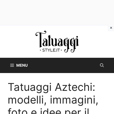
Vai
al
contenuto
MENU
Tatuaggi Aztechi:
modelli, immagini,
foto e idee per il