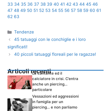
33
34
35
36
37
38
39
40
41
42
43
44
45
46
47
48
49
50
51
52
53
54
55
56
57
58
59
60
61
62
63
Categorie
Tendenze
45 tatuaggi con le conchiglie e i loro
significati!
40 piccoli tatuaggi floreali per le ragazze!
Articoli recenti
La cantante ed il
calciatore in crisi. C’entra
anche un piercing…
particolare
Vessazioni ed aggressioni
in famiglia per un
piercing… e non parliamo