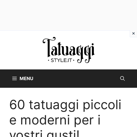
Vai
al
contenuto
MENU
60 tatuaggi piccoli
e moderni per i
vostri gusti!