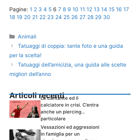
Pagine:
1
2
3
4
5
6
7
8
9
10
11
12
13
14
15
16
17
18
19
20
21
22
23
24
25
26
27
28
29
30
Categorie
Animali
Tatuaggi di coppia: tante foto e una guida
per la scelta!
Tatuaggi dell’amicizia, una guida alle scelte
migliori dell’anno
Articoli recenti
La cantante ed il
calciatore in crisi. C’entra
anche un piercing…
particolare
Vessazioni ed aggressioni
in famiglia per un