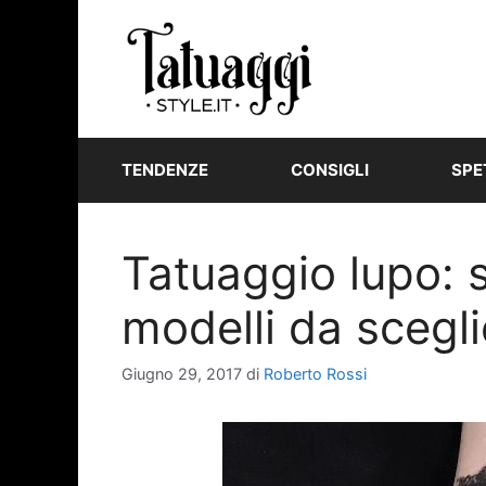
Vai
al
contenuto
TENDENZE
CONSIGLI
SPE
Tatuaggio lupo: si
modelli da scegli
Giugno 29, 2017
di
Roberto Rossi