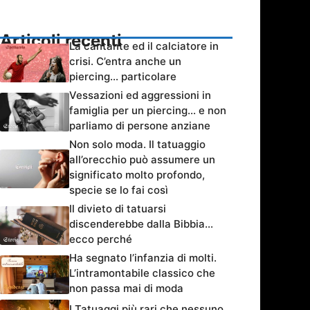
Articoli recenti
La cantante ed il calciatore in
crisi. C’entra anche un
piercing… particolare
Vessazioni ed aggressioni in
famiglia per un piercing… e non
parliamo di persone anziane
Non solo moda. Il tatuaggio
all’orecchio può assumere un
significato molto profondo,
specie se lo fai così
Il divieto di tatuarsi
discenderebbe dalla Bibbia…
ecco perché
Ha segnato l’infanzia di molti.
L’intramontabile classico che
non passa mai di moda
I Tatuaggi più rari che nessuno