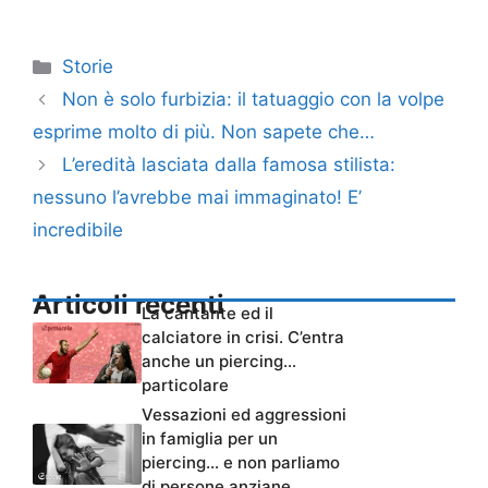
Categorie
Storie
Non è solo furbizia: il tatuaggio con la volpe
esprime molto di più. Non sapete che…
L’eredità lasciata dalla famosa stilista:
nessuno l’avrebbe mai immaginato! E’
incredibile
Articoli recenti
La cantante ed il
calciatore in crisi. C’entra
anche un piercing…
particolare
Vessazioni ed aggressioni
in famiglia per un
piercing… e non parliamo
di persone anziane