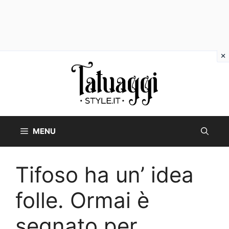
Vai
al
contenuto
MENU
Tifoso ha un’ idea
folle. Ormai è
segnato per