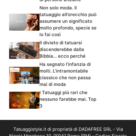
Non solo moda. Il
tatuaggio all’orecchio può
assumere un significato
molto profondo, specie se
lo fai così
Il divieto di tatuarsi
discenderebbe dalla
Bibbia… ecco perché
Ha segnato l’infanzia di
molti. L’intramontabile
classico che non passa
mai di moda
I Tatuaggi più rari che
nessuno farebbe mai. Top
3
Tatuaggistyle.it di proprietà di DADAFREE SRL - Via
Nicola Marchese 10, 00141 Roma (RM) - Codice Fiscale