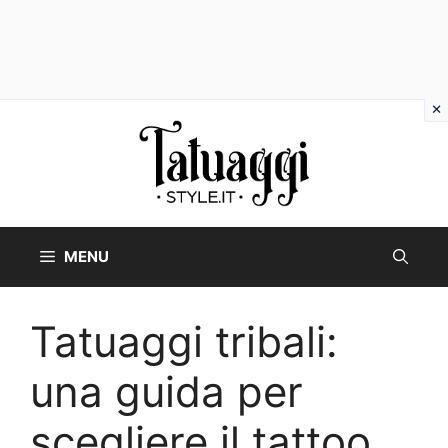
Vai
al
contenuto
MENU
Tatuaggi tribali:
una guida per
scegliere il tattoo