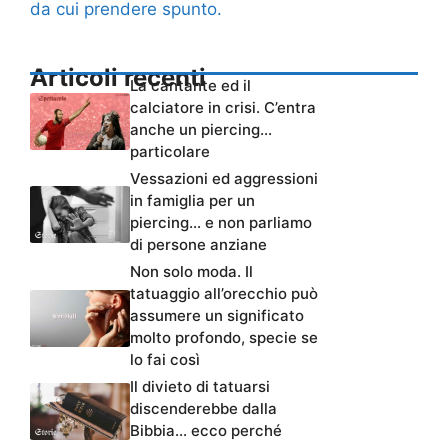
da cui prendere spunto.
Articoli recenti
La cantante ed il
calciatore in crisi. C’entra
anche un piercing…
particolare
Vessazioni ed aggressioni
in famiglia per un
piercing… e non parliamo
di persone anziane
Non solo moda. Il
tatuaggio all’orecchio può
assumere un significato
molto profondo, specie se
lo fai così
Il divieto di tatuarsi
discenderebbe dalla
Bibbia… ecco perché