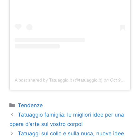
A post shared by Tatuaggio.it (@tatuaggio.it)
on
Oct 9, 2018 at 2:00pm PDT
Categorie
Tendenze
Tatuaggio famiglia: le migliori idee per una
opera d’arte sul vostro corpo!
Tatuaggi sul collo e sulla nuca, nuove idee