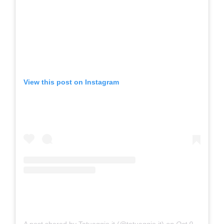
View this post on Instagram
A post shared by Tatuaggio.it (@tatuaggio.it)
on
Oct 9, 2018 at 3:59am PDT