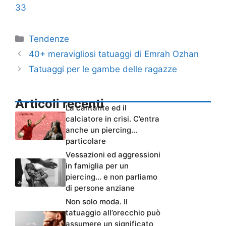
33
Categorie
Tendenze
40+ meravigliosi tatuaggi di Emrah Ozhan
Tatuaggi per le gambe delle ragazze
Articoli recenti
La cantante ed il
calciatore in crisi. C’entra
anche un piercing…
particolare
Vessazioni ed aggressioni
in famiglia per un
piercing… e non parliamo
di persone anziane
Non solo moda. Il
tatuaggio all’orecchio può
assumere un significato