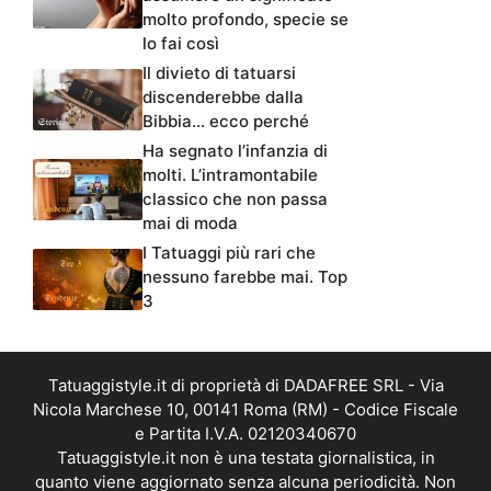
molto profondo, specie se
lo fai così
Il divieto di tatuarsi
discenderebbe dalla
Bibbia… ecco perché
Ha segnato l’infanzia di
molti. L’intramontabile
classico che non passa
mai di moda
I Tatuaggi più rari che
nessuno farebbe mai. Top
3
Tatuaggistyle.it di proprietà di DADAFREE SRL - Via
Nicola Marchese 10, 00141 Roma (RM) - Codice Fiscale
e Partita I.V.A. 02120340670
Tatuaggistyle.it non è una testata giornalistica, in
quanto viene aggiornato senza alcuna periodicità. Non