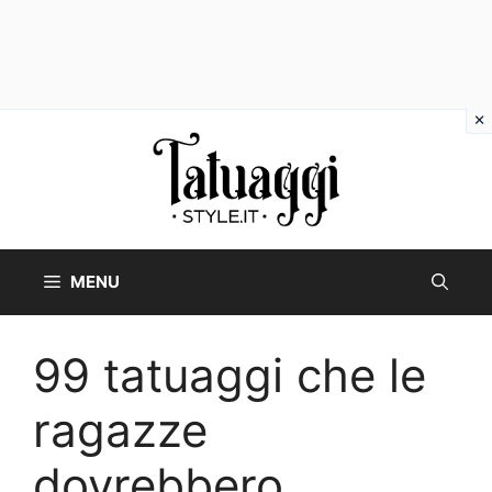
Vai
al
contenuto
MENU
99 tatuaggi che le
ragazze
dovrebbero