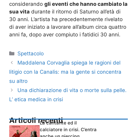
considerando
gli eventi che hanno cambiato la
sua vita
durante il ritorno di Saturno all’età di
30 anni. L’artista ha precedentemente rivelato
di aver iniziato a lavorare all’album circa quattro
anni fa, dopo aver compiuto i fatidici 30 anni.
Categorie
Spettacolo
Maddalena Corvaglia spiega le ragioni del
litigio con la Canalis: ma la gente si concentra
su altro
Una dichiarazione di vita o morte sulla pelle.
L’ etica medica in crisi
Articoli recenti
La cantante ed il
calciatore in crisi. C’entra
anche un piercing…