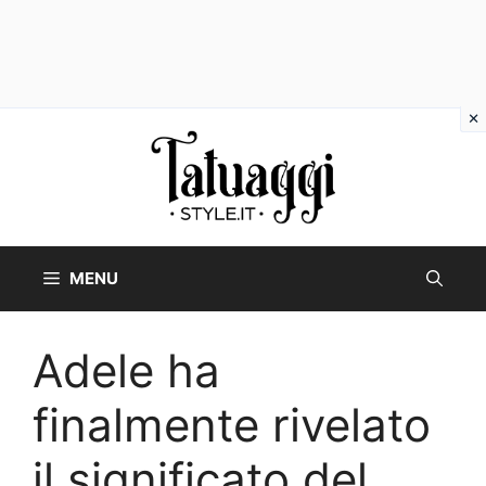
Vai
al
contenuto
MENU
Adele ha
finalmente rivelato
il significato del