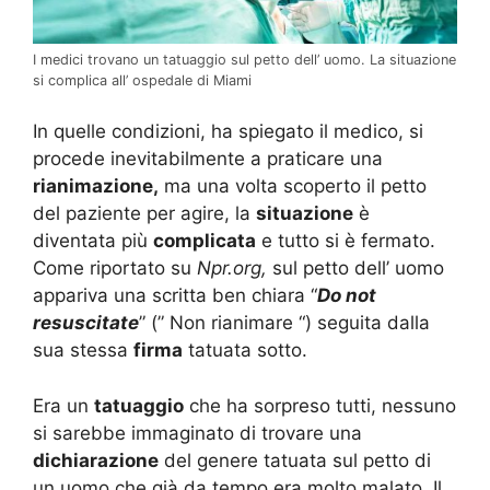
I medici trovano un tatuaggio sul petto dell’ uomo. La situazione
si complica all’ ospedale di Miami
In quelle condizioni, ha spiegato il medico, si
procede inevitabilmente a praticare una
rianimazione,
ma una volta scoperto il petto
del paziente per agire, la
situazione
è
diventata più
complicata
e tutto si è fermato.
Come riportato su
Npr.org,
sul petto dell’ uomo
appariva una scritta ben chiara “
Do not
resuscitate
” (” Non rianimare “) seguita dalla
sua stessa
firma
tatuata sotto.
Era un
tatuaggio
che ha sorpreso tutti, nessuno
si sarebbe immaginato di trovare una
dichiarazione
del genere tatuata sul petto di
un uomo che già da tempo era molto malato. Il