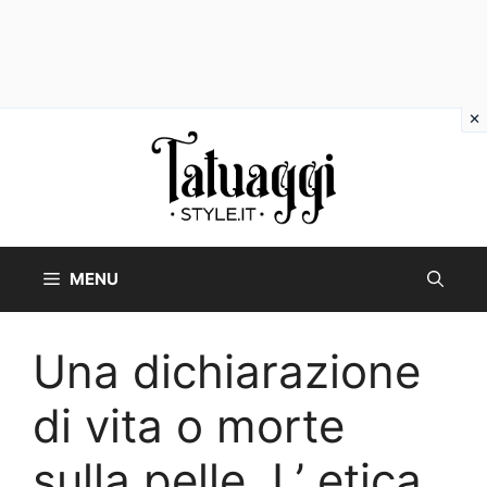
Vai
al
contenuto
MENU
Una dichiarazione
di vita o morte
sulla pelle. L’ etica