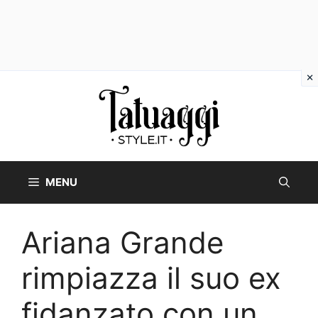
Vai
al
contenuto
MENU
Ariana Grande
rimpiazza il suo ex
fidanzato con un