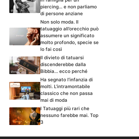
piercing… e non parliamo
di persone anziane
Non solo moda. Il
tatuaggio all’orecchio può
assumere un significato
molto profondo, specie se
lo fai così
Il divieto di tatuarsi
discenderebbe dalla
Bibbia… ecco perché
Ha segnato l’infanzia di
molti. L’intramontabile
classico che non passa
mai di moda
I Tatuaggi più rari che
nessuno farebbe mai. Top
3