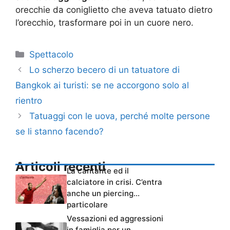
orecchie da coniglietto che aveva tatuato dietro
l’orecchio, trasformare poi in un cuore nero.
Categorie
Spettacolo
Lo scherzo becero di un tatuatore di
Bangkok ai turisti: se ne accorgono solo al
rientro
Tatuaggi con le uova, perché molte persone
se li stanno facendo?
Articoli recenti
La cantante ed il
calciatore in crisi. C’entra
anche un piercing…
particolare
Vessazioni ed aggressioni
in famiglia per un