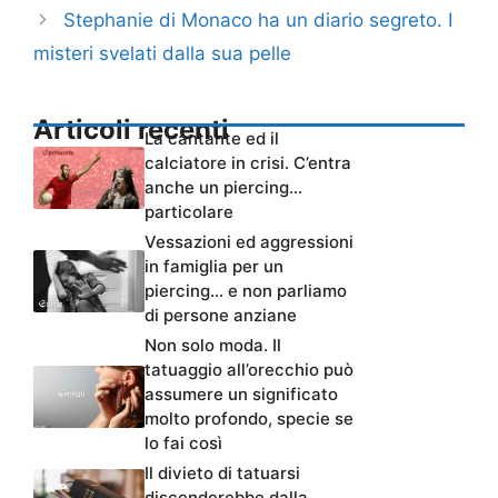
Stephanie di Monaco ha un diario segreto. I
misteri svelati dalla sua pelle
Articoli recenti
La cantante ed il
calciatore in crisi. C’entra
anche un piercing…
particolare
Vessazioni ed aggressioni
in famiglia per un
piercing… e non parliamo
di persone anziane
Non solo moda. Il
tatuaggio all’orecchio può
assumere un significato
molto profondo, specie se
lo fai così
Il divieto di tatuarsi
discenderebbe dalla