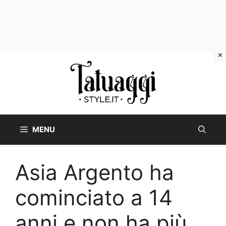
Vai
al
contenuto
MENU
Asia Argento ha
cominciato a 14
anni e non ha più