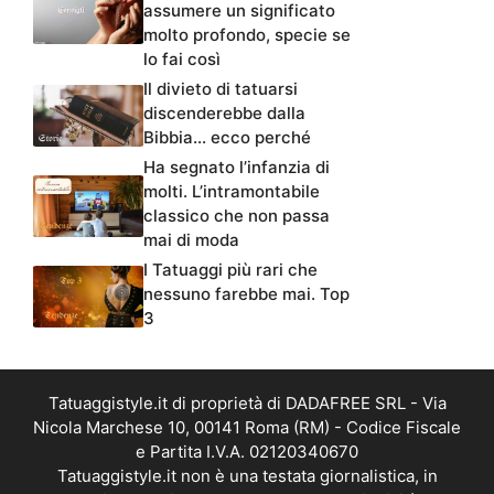
assumere un significato
molto profondo, specie se
lo fai così
Il divieto di tatuarsi
discenderebbe dalla
Bibbia… ecco perché
Ha segnato l’infanzia di
molti. L’intramontabile
classico che non passa
mai di moda
I Tatuaggi più rari che
nessuno farebbe mai. Top
3
Tatuaggistyle.it di proprietà di DADAFREE SRL - Via
Nicola Marchese 10, 00141 Roma (RM) - Codice Fiscale
e Partita I.V.A. 02120340670
Tatuaggistyle.it non è una testata giornalistica, in