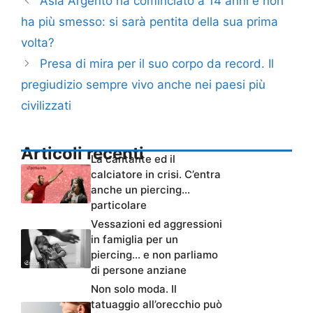
Asia Argento ha cominciato a 14 anni e non
ha più smesso: si sarà pentita della sua prima
volta?
Presa di mira per il suo corpo da record. Il
pregiudizio sempre vivo anche nei paesi più
civilizzati
Articoli recenti
La cantante ed il
calciatore in crisi. C’entra
anche un piercing…
particolare
Vessazioni ed aggressioni
in famiglia per un
piercing… e non parliamo
di persone anziane
Non solo moda. Il
tatuaggio all’orecchio può