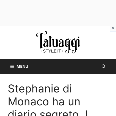
Vai
al
contenuto
MENU
Stephanie di
Monaco ha un
diario segreto. I