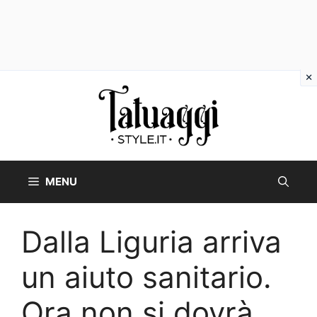
Vai
al
contenuto
MENU
Dalla Liguria arriva
un aiuto sanitario.
Ora non si dovrà