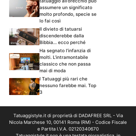
tatuaggio all’orecchio può
assumere un significato
molto profondo, specie se
lo fai così
Il divieto di tatuarsi
discenderebbe dalla
Bibbia… ecco perché
Ha segnato l’infanzia di
molti. L’intramontabile
classico che non passa
mai di moda
I Tatuaggi più rari che
nessuno farebbe mai. Top
3
Tatuaggistyle.it di proprietà di DADAFREE SRL - Via
Nicola Marchese 10, 00141 Roma (RM) - Codice Fiscale
e Partita I.V.A. 02120340670
Tatuaggistyle.it non è una testata giornalistica, in