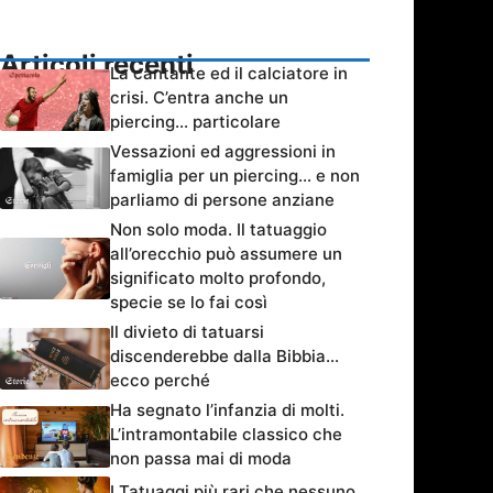
Articoli recenti
La cantante ed il calciatore in
crisi. C’entra anche un
piercing… particolare
Vessazioni ed aggressioni in
famiglia per un piercing… e non
parliamo di persone anziane
Non solo moda. Il tatuaggio
all’orecchio può assumere un
significato molto profondo,
specie se lo fai così
Il divieto di tatuarsi
discenderebbe dalla Bibbia…
ecco perché
Ha segnato l’infanzia di molti.
L’intramontabile classico che
non passa mai di moda
I Tatuaggi più rari che nessuno