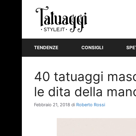
Vai
al
contenuto
TENDENZE
CONSIGLI
SPE
40 tatuaggi masch
le dita della man
Febbraio 21, 2018
di
Roberto Rossi