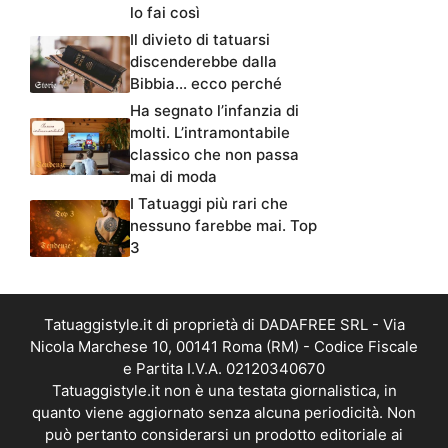
lo fai così
Il divieto di tatuarsi
discenderebbe dalla
Bibbia… ecco perché
Ha segnato l’infanzia di
molti. L’intramontabile
classico che non passa
mai di moda
I Tatuaggi più rari che
nessuno farebbe mai. Top
3
Tatuaggistyle.it di proprietà di DADAFREE SRL - Via
Nicola Marchese 10, 00141 Roma (RM) - Codice Fiscale
e Partita I.V.A. 02120340670
Tatuaggistyle.it non è una testata giornalistica, in
quanto viene aggiornato senza alcuna periodicità. Non
può pertanto considerarsi un prodotto editoriale ai