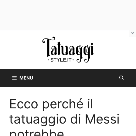
Vai
al
contenuto
MENU
Ecco perché il
tatuaggio di Messi
potrebbe