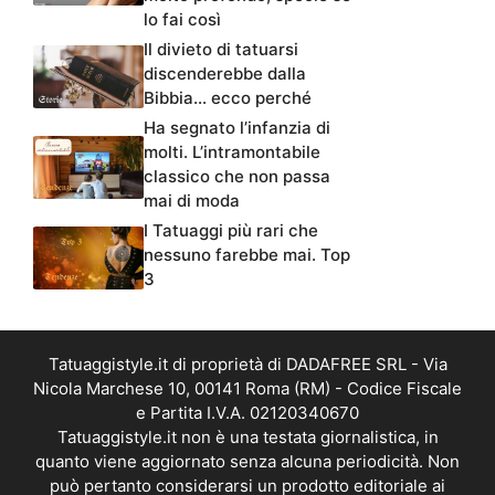
lo fai così
Il divieto di tatuarsi
discenderebbe dalla
Bibbia… ecco perché
Ha segnato l’infanzia di
molti. L’intramontabile
classico che non passa
mai di moda
I Tatuaggi più rari che
nessuno farebbe mai. Top
3
Tatuaggistyle.it di proprietà di DADAFREE SRL - Via
Nicola Marchese 10, 00141 Roma (RM) - Codice Fiscale
e Partita I.V.A. 02120340670
Tatuaggistyle.it non è una testata giornalistica, in
quanto viene aggiornato senza alcuna periodicità. Non
può pertanto considerarsi un prodotto editoriale ai