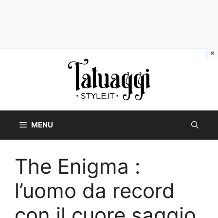
Vai
al
contenuto
MENU
The Enigma :
l’uomo da record
con il cuore saggio.