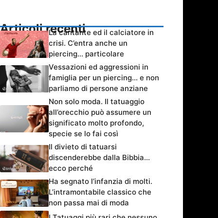
Articoli recenti
La cantante ed il calciatore in
crisi. C’entra anche un
piercing… particolare
Vessazioni ed aggressioni in
famiglia per un piercing… e non
parliamo di persone anziane
Non solo moda. Il tatuaggio
all’orecchio può assumere un
significato molto profondo,
specie se lo fai così
Il divieto di tatuarsi
discenderebbe dalla Bibbia…
ecco perché
Ha segnato l’infanzia di molti.
L’intramontabile classico che
non passa mai di moda
I Tatuaggi più rari che nessuno