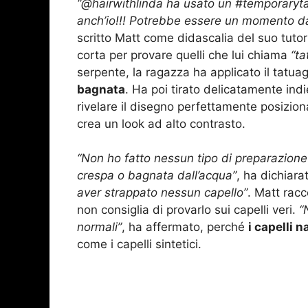
“@hairwithlinda ha usato un #temporaryta
anch’io!!! Potrebbe essere un momento dav
scritto Matt come didascalia del suo tuto
corta per provare quelli che lui chiama
“ta
serpente, la ragazza ha applicato il tatu
bagnata
. Ha poi tirato delicatamente ind
rivelare il disegno perfettamente posizion
crea un look ad alto contrasto.
“Non ho fatto nessun tipo di preparazione
crespa o bagnata dall’acqua”
, ha dichiara
aver strappato nessun capello”
. Matt rac
non consiglia di provarlo sui capelli veri.
“
normali”
, ha affermato, perché
i capelli 
come i capelli sintetici.