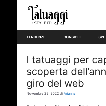
Vai
al
contenuto
TENDENZE
CONSIGLI
SPE
I tatuaggi per ca
scoperta dell’anno
giro del web
Novembre 28, 2022
di
Arianna