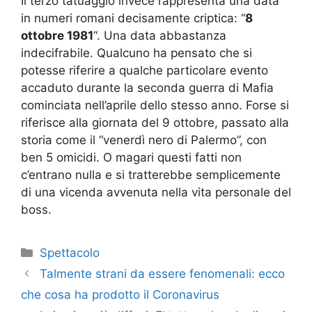
Il terzo tatuaggio invece rappresenta una data
in numeri romani decisamente criptica: “
8
ottobre 1981
“. Una data abbastanza
indecifrabile. Qualcuno ha pensato che si
potesse riferire a qualche particolare evento
accaduto durante la seconda guerra di Mafia
cominciata nell’aprile dello stesso anno. Forse si
riferisce alla giornata del 9 ottobre, passato alla
storia come il “venerdì nero di Palermo”, con
ben 5 omicidi. O magari questi fatti non
c’entrano nulla e si tratterebbe semplicemente
di una vicenda avvenuta nella vita personale del
boss.
Categorie
Spettacolo
Talmente strani da essere fenomenali: ecco
che cosa ha prodotto il Coronavirus