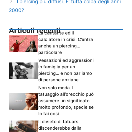
I piercing più diffusi. E’ tutta colpa degli anni
2000?
Articoli recenti
La cantante ed il
calciatore in crisi. C’entra
anche un piercing…
particolare
Vessazioni ed aggressioni
in famiglia per un
piercing… e non parliamo
di persone anziane
Non solo moda. Il
tatuaggio all’orecchio può
assumere un significato
molto profondo, specie se
lo fai così
Il divieto di tatuarsi
discenderebbe dalla