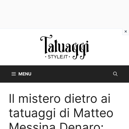
Vai
al
contenuto
MENU
Il mistero dietro ai
tatuaggi di Matteo
Messina Denaro: