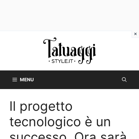
Vai
al
contenuto
MENU
Il progetto
tecnologico è un
successo. Ora sarà