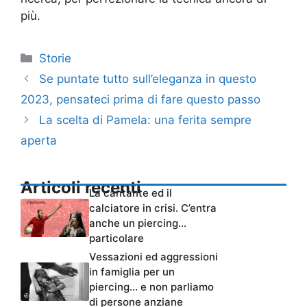
più.
Categorie
Storie
Se puntate tutto sull’eleganza in questo
2023, pensateci prima di fare questo passo
La scelta di Pamela: una ferita sempre
aperta
Articoli recenti
La cantante ed il
calciatore in crisi. C’entra
anche un piercing…
particolare
Vessazioni ed aggressioni
in famiglia per un
piercing… e non parliamo
di persone anziane