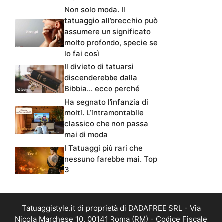
Non solo moda. Il
tatuaggio all’orecchio può
assumere un significato
molto profondo, specie se
lo fai così
Il divieto di tatuarsi
discenderebbe dalla
Bibbia… ecco perché
Ha segnato l’infanzia di
molti. L’intramontabile
classico che non passa
mai di moda
I Tatuaggi più rari che
nessuno farebbe mai. Top
3
Tatuaggistyle.it di proprietà di DADAFREE SRL - Via
Nicola Marchese 10, 00141 Roma (RM) - Codice Fiscale