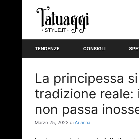
Vai
al
contenuto
TENDENZE
CONSIGLI
SPE
La principessa si
tradizione reale: 
non passa inoss
Marzo 25, 2023
di
Arianna