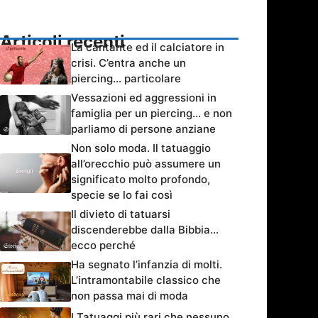
Articoli recenti
La cantante ed il calciatore in
crisi. C’entra anche un
piercing… particolare
Vessazioni ed aggressioni in
famiglia per un piercing… e non
parliamo di persone anziane
Non solo moda. Il tatuaggio
all’orecchio può assumere un
significato molto profondo,
specie se lo fai così
Il divieto di tatuarsi
discenderebbe dalla Bibbia…
ecco perché
Ha segnato l’infanzia di molti.
L’intramontabile classico che
non passa mai di moda
I Tatuaggi più rari che nessuno