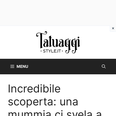
Vai
al
contenuto
MENU
Incredibile
scoperta: una
mummia ci svela a