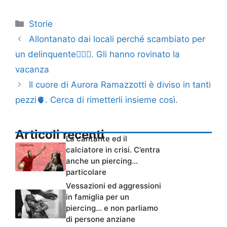
Categorie
Storie
Allontanato dai locali perché scambiato per
un delinquente🦸🏼‍♂️. Gli hanno rovinato la
vacanza
Il cuore di Aurora Ramazzotti è diviso in tanti
pezzi🫀. Cerca di rimetterli insieme così.
Articoli recenti
La cantante ed il
calciatore in crisi. C’entra
anche un piercing…
particolare
Vessazioni ed aggressioni
in famiglia per un
piercing… e non parliamo
di persone anziane