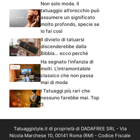
Non solo moda. Il
tatuaggio all’orecchio può
assumere un significato
molto profondo, specie se
lo fai così
Il divieto di tatuarsi
discenderebbe dalla
Bibbia… ecco perché
Ha segnato l’infanzia di
molti. L’intramontabile
classico che non passa
mai di moda
I Tatuaggi più rari che
nessuno farebbe mai. Top
3
Tatuaggistyle.it di proprietà di DADAFREE SRL - Via
Nicola Marchese 10, 00141 Roma (RM) - Codice Fiscale