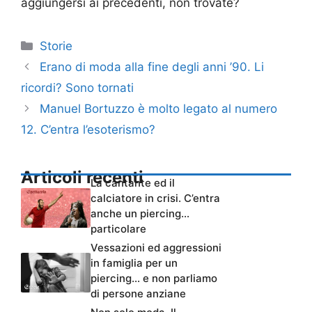
aggiungersi ai precedenti, non trovate?
Categorie
Storie
Erano di moda alla fine degli anni ’90. Li
ricordi? Sono tornati
Manuel Bortuzzo è molto legato al numero
12. C’entra l’esoterismo?
Articoli recenti
La cantante ed il
calciatore in crisi. C’entra
anche un piercing…
particolare
Vessazioni ed aggressioni
in famiglia per un
piercing… e non parliamo
di persone anziane