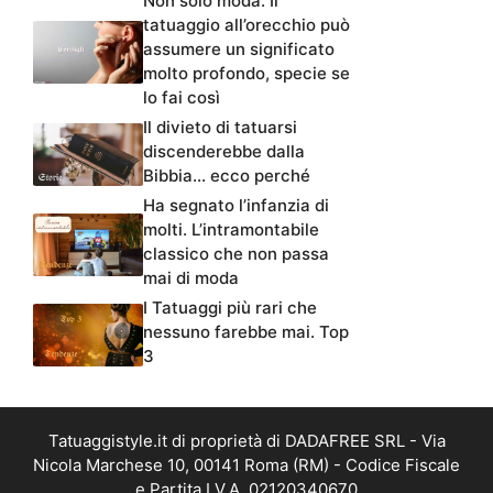
Non solo moda. Il
tatuaggio all’orecchio può
assumere un significato
molto profondo, specie se
lo fai così
Il divieto di tatuarsi
discenderebbe dalla
Bibbia… ecco perché
Ha segnato l’infanzia di
molti. L’intramontabile
classico che non passa
mai di moda
I Tatuaggi più rari che
nessuno farebbe mai. Top
3
Tatuaggistyle.it di proprietà di DADAFREE SRL - Via
Nicola Marchese 10, 00141 Roma (RM) - Codice Fiscale
e Partita I.V.A. 02120340670