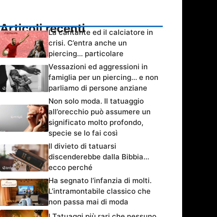
Articoli recenti
La cantante ed il calciatore in
crisi. C’entra anche un
piercing… particolare
Vessazioni ed aggressioni in
famiglia per un piercing… e non
parliamo di persone anziane
Non solo moda. Il tatuaggio
all’orecchio può assumere un
significato molto profondo,
specie se lo fai così
Il divieto di tatuarsi
discenderebbe dalla Bibbia…
ecco perché
Ha segnato l’infanzia di molti.
L’intramontabile classico che
non passa mai di moda
I Tatuaggi più rari che nessuno