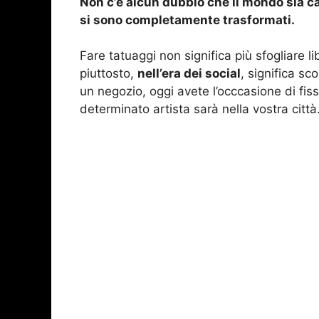
Non c’è alcun dubbio che il mondo sia ca
si sono completamente trasformati.
Fare tatuaggi non significa più sfogliare lib
piuttosto,
nell’era dei social
, significa sc
un negozio, oggi avete l’occcasione di f
determinato artista sarà nella vostra città