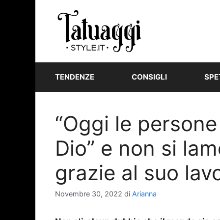
Vai
al
contenuto
TENDENZE
CONSIGLI
SPE
“Oggi le person
Dio” e non si lam
grazie al suo la
Novembre 30, 2022
di
Arianna