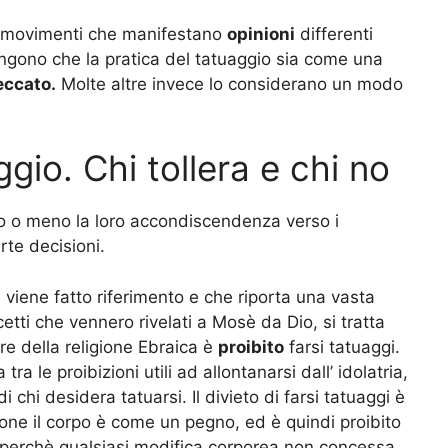
 e movimenti che manifestano
opinioni
differenti
engono che la pratica del tatuaggio sia come una
eccato.
Molte altre invece lo considerano un modo
aggio. Chi tollera e chi no
 o meno la loro accondiscendenza verso i
rte decisioni.
i viene fatto riferimento e che riporta una vasta
cetti che vennero rivelati a Mosè da Dio, si tratta
re della religione Ebraica è
proibito
farsi tatuaggi.
a le proibizioni utili ad allontanarsi dall’ idolatria,
i chi desidera tatuarsi. Il divieto di farsi tatuaggi è
ione il corpo è come un pegno, ed è quindi proibito
, perchè qualsiasi modifica corporea non concessa