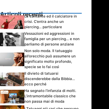
Articoli recenti
La cantante ed il calciatore in
crisi. C’entra anche un
piercing… particolare
Vessazioni ed aggressioni in
famiglia per un piercing… e non
parliamo di persone anziane
Non solo moda. Il tatuaggio
all’orecchio può assumere un
significato molto profondo,
specie se lo fai così
Il divieto di tatuarsi
discenderebbe dalla Bibbia…
ecco perché
Ha segnato l’infanzia di molti.
L’intramontabile classico che
non passa mai di moda
I Tatuaggi più rari che nessuno