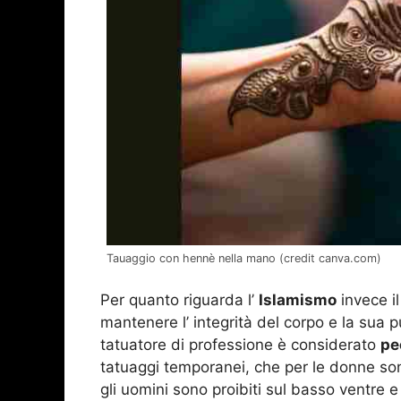
Tauaggio con hennè nella mano (credit canva.com)
Per quanto riguarda l’
Islamismo
invece il
mantenere l’ integrità del corpo e la sua p
tatuatore di professione è considerato
pe
tatuaggi temporanei, che per le donne son
gli uomini sono proibiti sul basso ventre 