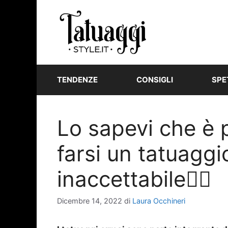
Vai
al
contenuto
TENDENZE
CONSIGLI
SPE
Lo sapevi che è 
farsi un tatuagg
inaccettabile👎🏼
Dicembre 14, 2022
di
Laura Occhineri