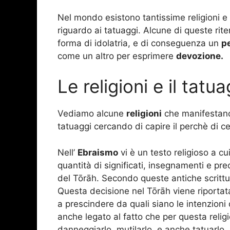
Nel mondo esistono tantissime religioni
riguardo ai tatuaggi. Alcune di queste rit
forma di idolatria, e di conseguenza un
p
come un altro per esprimere
devozione.
Le religioni e il tatu
Vediamo alcune
religioni
che manifestano
tatuaggi cercando di capire il perchè di ce
Nell’
Ebraismo
vi è un testo religioso a cu
quantità di significati, insegnamenti e pre
del Tōrāh. Secondo queste antiche scrittu
Questa decisione nel Tōrāh viene riportata tr
a prescindere da quali siano le intenzioni d
anche legato al fatto che per questa relig
danneggiarlo, mutilarlo, e anche tatuarlo