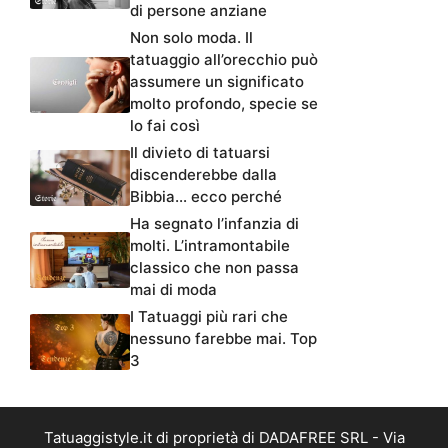
di persone anziane
Non solo moda. Il
tatuaggio all’orecchio può
assumere un significato
molto profondo, specie se
lo fai così
Il divieto di tatuarsi
discenderebbe dalla
Bibbia… ecco perché
Ha segnato l’infanzia di
molti. L’intramontabile
classico che non passa
mai di moda
I Tatuaggi più rari che
nessuno farebbe mai. Top
3
Tatuaggistyle.it di proprietà di DADAFREE SRL - Via