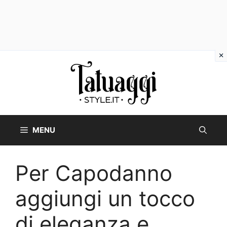
Vai
al
contenuto
MENU
Per Capodanno
aggiungi un tocco
di eleganza e