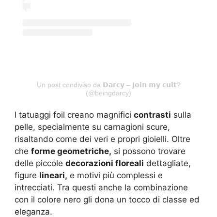
Un post condiviso da 𝗗𝗮𝗿𝗰𝘆 – 𝗝𝗼𝗶𝗻 𝗺𝘆 𝗰𝘂𝗹𝘁?
(@beingdarcy)
I tatuaggi foil creano magnifici
contrasti
sulla
pelle, specialmente su carnagioni scure,
risaltando come dei veri e propri gioielli. Oltre
che
forme geometriche,
si possono trovare
delle piccole
decorazioni floreali
dettagliate,
figure
lineari,
e motivi più complessi e
intrecciati. Tra questi anche la combinazione
con il colore nero gli dona un tocco di classe ed
eleganza.