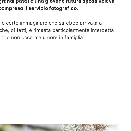
 grandi passi e una giovane futura sposa voleva
ompreso il servizio fotografico.
ano certo immaginare che sarebbe arrivata a
he, di fatti, è rimasta particolarmente interdetta
rando non poco malumore in famiglia.