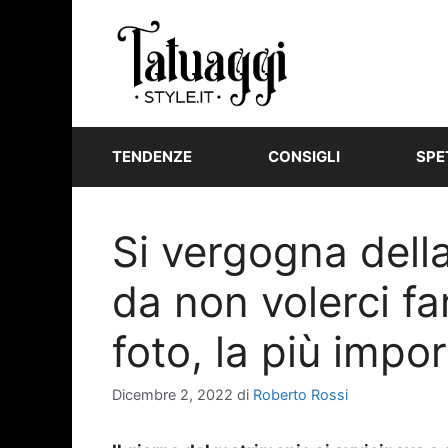
Vai
al
contenuto
TENDENZE
CONSIGLI
SPE
Si vergogna della
da non volerci 
foto, la più impo
Dicembre 2, 2022
di
Roberto Rossi