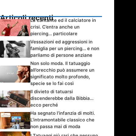
Articoli recenti
La cantante ed il calciatore in
crisi. C’entra anche un
piercing… particolare
Vessazioni ed aggressioni in
famiglia per un piercing… e non
parliamo di persone anziane
Non solo moda. Il tatuaggio
all’orecchio può assumere un
significato molto profondo,
specie se lo fai così
Il divieto di tatuarsi
discenderebbe dalla Bibbia…
ecco perché
Ha segnato l’infanzia di molti.
L’intramontabile classico che
non passa mai di moda
I Tatuaggi più rari che nessuno