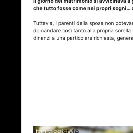
Il giorno del matrimonio si avvicinava a
che tutto fosse come nei propri sogni… c
Tuttavia, i parenti della sposa non potev
domandare così tanto alla propria sorella c
dinanzi a una particolare richiesta, gene