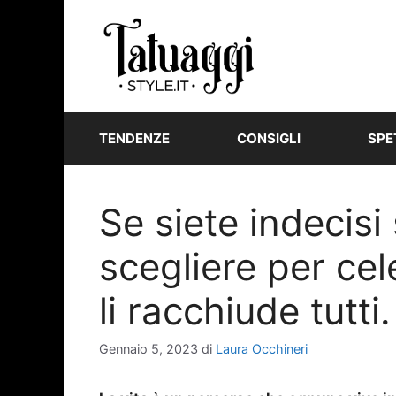
Vai
al
contenuto
TENDENZE
CONSIGLI
SPE
Se siete indecisi
scegliere per cel
li racchiude tutt
Gennaio 5, 2023
di
Laura Occhineri