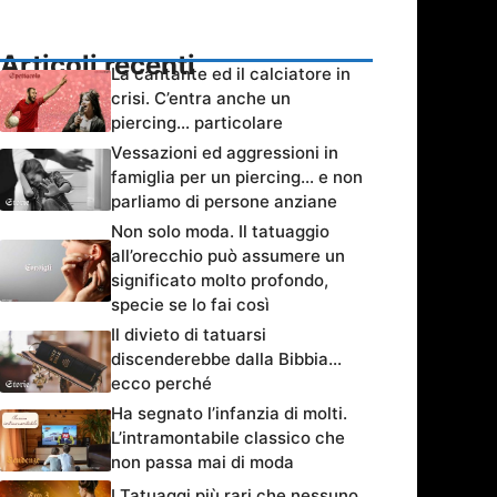
Articoli recenti
La cantante ed il calciatore in
crisi. C’entra anche un
piercing… particolare
Vessazioni ed aggressioni in
famiglia per un piercing… e non
parliamo di persone anziane
Non solo moda. Il tatuaggio
all’orecchio può assumere un
significato molto profondo,
specie se lo fai così
Il divieto di tatuarsi
discenderebbe dalla Bibbia…
ecco perché
Ha segnato l’infanzia di molti.
L’intramontabile classico che
non passa mai di moda
I Tatuaggi più rari che nessuno