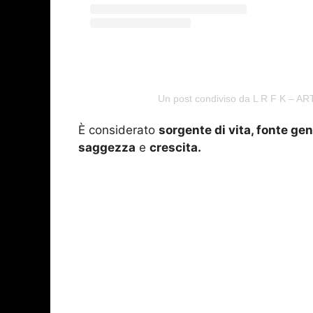
Un post condiviso da L R F K – AR
È considerato
sorgente di vita, fonte ge
saggezza
e
crescita.