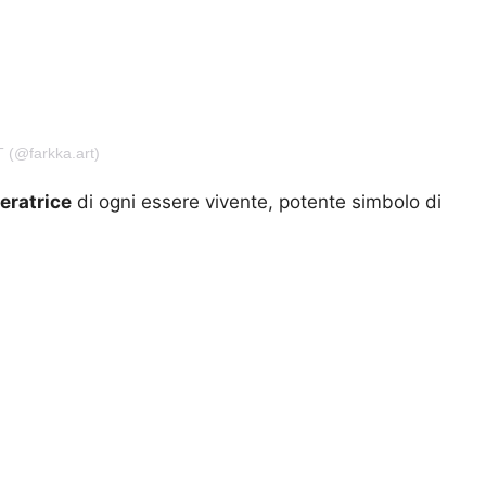
T (@farkka.art)
neratrice
di ogni essere vivente, potente simbolo di