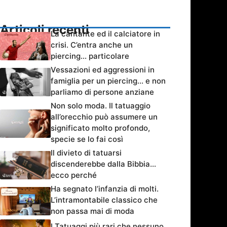
Articoli recenti
La cantante ed il calciatore in
crisi. C’entra anche un
piercing… particolare
Vessazioni ed aggressioni in
famiglia per un piercing… e non
parliamo di persone anziane
Non solo moda. Il tatuaggio
all’orecchio può assumere un
significato molto profondo,
specie se lo fai così
Il divieto di tatuarsi
discenderebbe dalla Bibbia…
ecco perché
Ha segnato l’infanzia di molti.
L’intramontabile classico che
non passa mai di moda
I Tatuaggi più rari che nessuno