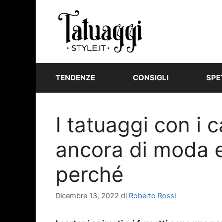
Vai
al
contenuto
TENDENZE
CONSIGLI
SPE
I tatuaggi con i 
ancora di moda 
perché
Dicembre 13, 2022
di
Roberto Rossi