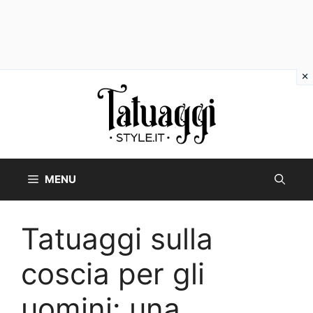
Vai
al
contenuto
MENU
Tatuaggi sulla
coscia per gli
uomini: una