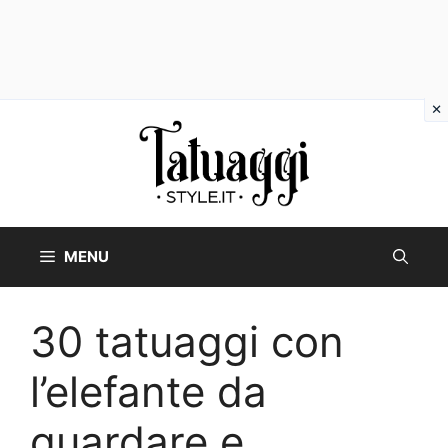
Vai
al
contenuto
MENU
30 tatuaggi con
l’elefante da
guardare e