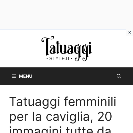
Vai
al
contenuto
MENU
Tatuaggi femminili
per la caviglia, 20
immagini tutte da