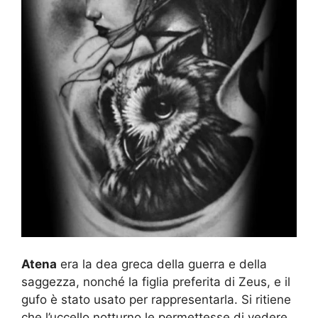
Atena
era la dea greca della guerra e della
saggezza, nonché la figlia preferita di Zeus, e il
gufo è stato usato per rappresentarla. Si ritiene
che l’uccello notturno le permettesse di vedere