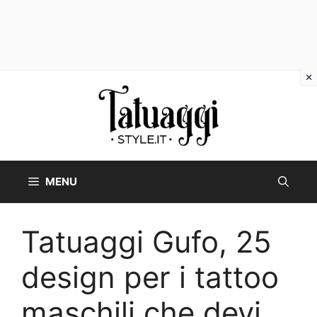
Vai
al
contenuto
MENU
Tatuaggi Gufo, 25
design per i tattoo
maschili che devi