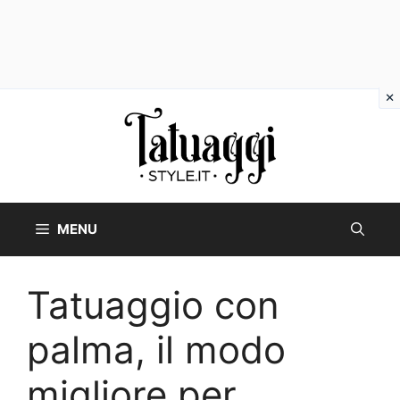
Vai
al
contenuto
MENU
Tatuaggio con
palma, il modo
migliore per