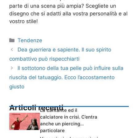
parte di una scena più ampia? Scegliete un
disegno che si adatti alla vostra personalità e al
vostro stile!
Categorie
Tendenze
Dea guerriera e sapiente. Il suo spirito
combattivo può rispecchiarti
Il sottotono della tua pelle può influire sulla
riuscita del tatuaggio. Ecco l’accostamento
giusto
Articoli recenti
La cantante ed il
calciatore in crisi. C’entra
anche un piercing…
particolare