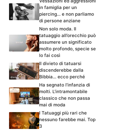
Vessazioni ed aggressioni
in famiglia per un
piercing… e non parliamo
di persone anziane
Non solo moda. Il
tatuaggio all’orecchio può
assumere un significato
molto profondo, specie se
lo fai così
Il divieto di tatuarsi
discenderebbe dalla
Bibbia… ecco perché
Ha segnato l’infanzia di
molti. L’intramontabile
classico che non passa
mai di moda
I Tatuaggi più rari che
nessuno farebbe mai. Top
3