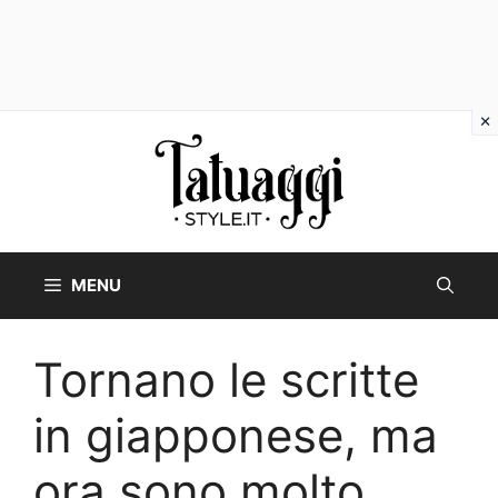
Vai
al
contenuto
MENU
Tornano le scritte
in giapponese, ma
ora sono molto