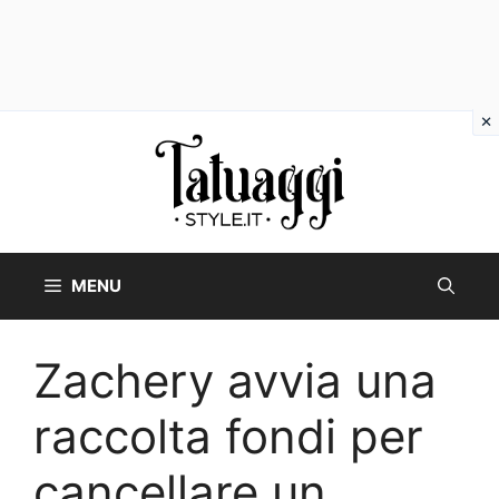
Vai
al
contenuto
MENU
Zachery avvia una
raccolta fondi per
cancellare un