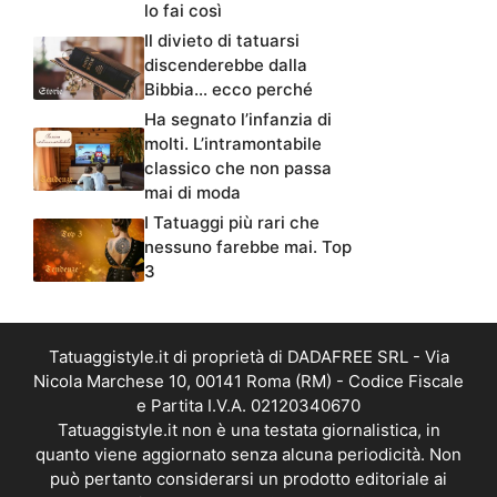
lo fai così
Il divieto di tatuarsi
discenderebbe dalla
Bibbia… ecco perché
Ha segnato l’infanzia di
molti. L’intramontabile
classico che non passa
mai di moda
I Tatuaggi più rari che
nessuno farebbe mai. Top
3
Tatuaggistyle.it di proprietà di DADAFREE SRL - Via
Nicola Marchese 10, 00141 Roma (RM) - Codice Fiscale
e Partita I.V.A. 02120340670
Tatuaggistyle.it non è una testata giornalistica, in
quanto viene aggiornato senza alcuna periodicità. Non
può pertanto considerarsi un prodotto editoriale ai