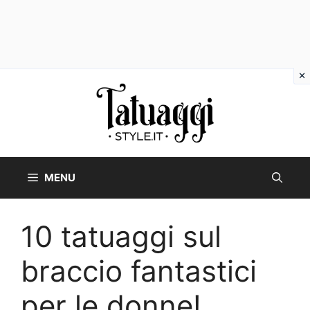
Vai
al
contenuto
MENU
10 tatuaggi sul
braccio fantastici
per le donne!