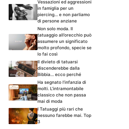
Vessazioni ed aggressioni
in famiglia per un
piercing… e non parliamo
di persone anziane
Non solo moda. Il
tatuaggio all’orecchio può
assumere un significato
molto profondo, specie se
lo fai così
Il divieto di tatuarsi
discenderebbe dalla
Bibbia… ecco perché
Ha segnato l’infanzia di
molti. L’intramontabile
classico che non passa
mai di moda
I Tatuaggi più rari che
nessuno farebbe mai. Top
3