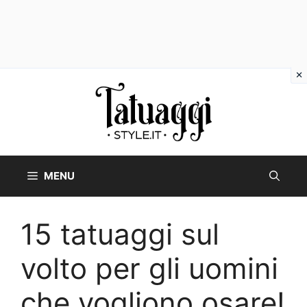
Vai
al
contenuto
MENU
15 tatuaggi sul
volto per gli uomini
che vogliono osare!