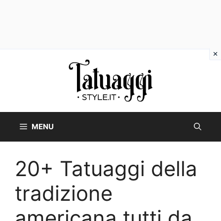
Vai
al
contenuto
MENU
20+ Tatuaggi della
tradizione
americana tutti da