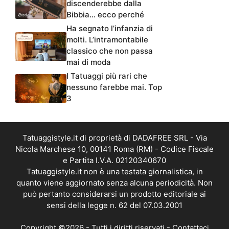
discenderebbe dalla
Bibbia… ecco perché
Ha segnato l’infanzia di
molti. L’intramontabile
classico che non passa
mai di moda
I Tatuaggi più rari che
nessuno farebbe mai. Top
3
Tatuaggistyle.it di proprietà di DADAFREE SRL - Via
Nicola Marchese 10, 00141 Roma (RM) - Codice Fiscale
e Partita I.V.A. 02120340670
Tatuaggistyle.it non è una testata giornalistica, in
quanto viene aggiornato senza alcuna periodicità. Non
può pertanto considerarsi un prodotto editoriale ai
sensi della legge n. 62 del 07.03.2001
Copyright ©2026 - Tutti i diritti riservati -
Contattaci