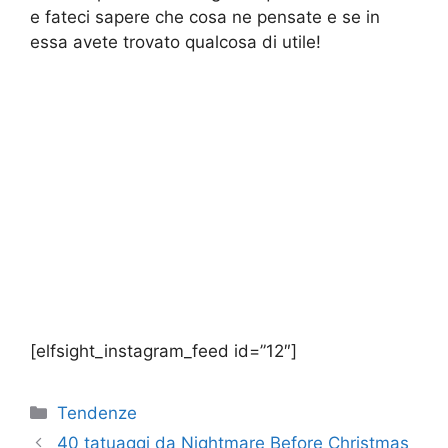
e fateci sapere che cosa ne pensate e se in
essa avete trovato qualcosa di utile!
[elfsight_instagram_feed id=”12″]
Categorie
Tendenze
40 tatuaggi da Nightmare Before Christmas