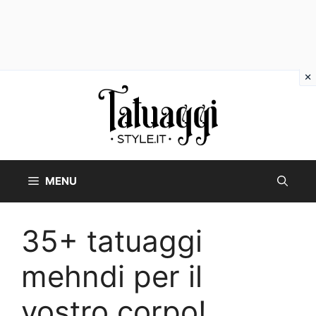
Vai
al
contenuto
MENU
35+ tatuaggi
mehndi per il
vostro corpo!