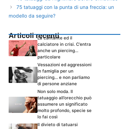
75 tatuaggi con la punta di una freccia: un
modello da seguire?
Articoli recenti
La cantante ed il
calciatore in crisi. C’entra
anche un piercing…
particolare
Vessazioni ed aggressioni
in famiglia per un
piercing… e non parliamo
di persone anziane
Non solo moda. Il
tatuaggio all’orecchio può
assumere un significato
molto profondo, specie se
lo fai così
Il divieto di tatuarsi