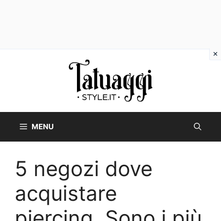
Vai
al
contenuto
MENU
5 negozi dove
acquistare
piercing. Sono i più