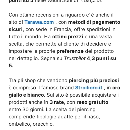
punti su 5
nelle valutazioni di
Trustpilot.
Con ottime recensioni a riguardo c’ è anche il
sito di
Tarawa.com
, con
metodi di pagamento
sicuri,
con sede in Francia, offre spedizioni in
tutto il mondo. Ha
ottimi prezzi
e una vasta
scelta, che permette al cliente di decidere e
impostare le proprie
preferenze
del prodotto
nel dettaglio. Segna su
Trustpilot
4,3 punti su
5.
Tra gli shop che vendono
piercing più preziosi
è compreso il famoso brand
Stroilioro.it
, in
oro
giallo e bianco
. Sul sito è possibile acquistare i
prodotti anche in
3 rate
, con
reso gratuito
entro 30 giorni. La scelta dei piercing
comprende tipologie adatte per il naso,
ombelico, orecchio.