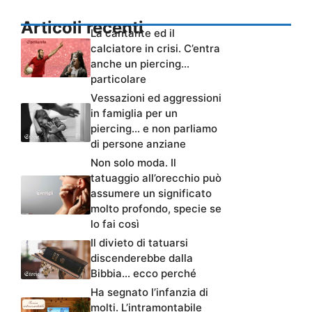
Articoli recenti
La cantante ed il
calciatore in crisi. C’entra
anche un piercing…
particolare
Vessazioni ed aggressioni
in famiglia per un
piercing… e non parliamo
di persone anziane
Non solo moda. Il
tatuaggio all’orecchio può
assumere un significato
molto profondo, specie se
lo fai così
Il divieto di tatuarsi
discenderebbe dalla
Bibbia… ecco perché
Ha segnato l’infanzia di
molti. L’intramontabile